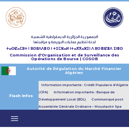
الجمهورية الجزائرية الديمقراطية الشعبية
لجنة تنظيم عمليات البورصة و مراقبتها
ⵜⴰⵙⵇⴰⵎⵓⵜ ⵏ ⵓⵙⵓⴷⴷⴻⵙ ⵏ ⵜⵉⵎⵣⴰⵍ ⵏⵜⴰⴳⴳⴰⵣⵉⵏ ⴷ ⵓⵙⴻⵏⵇⴻⴷ ⵉⵏⴻⵙ
Commission d'Organisation et de Surveillance des
Opérations de Bourse | COSOB
Autorité de Régulation du Marché Financier
Algérien
Information importante : Crédit Populaire d’Algérie
(CPA)
Information importante : Banque de
Flash Infos
Développement Local (BDL)
Communiqué post
Assemblée Générale Ordinaire – Moustachir Spa