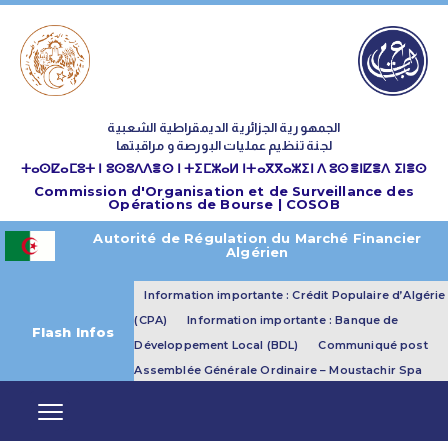
الجمهورية الجزائرية الديمقراطية الشعبية
لجنة تنظيم عمليات البورصة و مراقبتها
ⵜⴰⵙⵇⴰⵎⵓⵜ ⵏ ⵓⵙⵓⴷⴷⴻⵙ ⵏ ⵜⵉⵎⵣⴰⵍ ⵏⵜⴰⴳⴳⴰⵣⵉⵏ ⴷ ⵓⵙⴻⵏⵇⴻⴷ ⵉⵏⴻⵙ
Commission d'Organisation et de Surveillance des
Opérations de Bourse | COSOB
Autorité de Régulation du Marché Financier
Algérien
Information importante : Crédit Populaire d’Algérie
(CPA)
Information importante : Banque de
Flash Infos
Développement Local (BDL)
Communiqué post
Assemblée Générale Ordinaire – Moustachir Spa