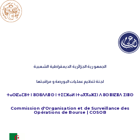
الجمهورية الجزائرية الديمقراطية الشعبية
لجنة تنظيم عمليات البورصة و مراقبتها
ⵜⴰⵙⵇⴰⵎⵓⵜ ⵏ ⵓⵙⵓⴷⴷⴻⵙ ⵏ ⵜⵉⵎⵣⴰⵍ ⵏⵜⴰⴳⴳⴰⵣⵉⵏ ⴷ ⵓⵙⴻⵏⵇⴻⴷ ⵉⵏⴻⵙ
Commission d'Organisation et de Surveillance des
Opérations de Bourse | COSOB