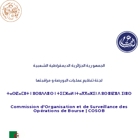
الجمهورية الجزائرية الديمقراطية الشعبية
لجنة تنظيم عمليات البورصة و مراقبتها
ⵜⴰⵙⵇⴰⵎⵓⵜ ⵏ ⵓⵙⵓⴷⴷⴻⵙ ⵏ ⵜⵉⵎⵣⴰⵍ ⵏⵜⴰⴳⴳⴰⵣⵉⵏ ⴷ ⵓⵙⴻⵏⵇⴻⴷ ⵉⵏⴻⵙ
Commission d'Organisation et de Surveillance des
Opérations de Bourse | COSOB