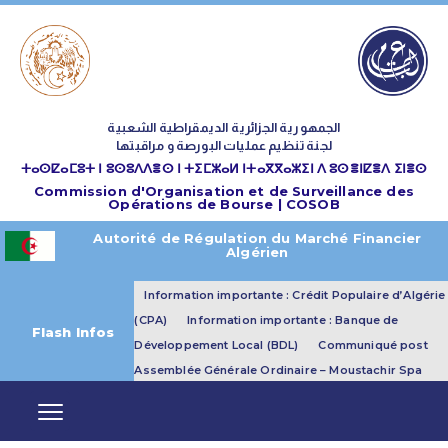
الجمهورية الجزائرية الديمقراطية الشعبية
لجنة تنظيم عمليات البورصة و مراقبتها
ⵜⴰⵙⵇⴰⵎⵓⵜ ⵏ ⵓⵙⵓⴷⴷⴻⵙ ⵏ ⵜⵉⵎⵣⴰⵍ ⵏⵜⴰⴳⴳⴰⵣⵉⵏ ⴷ ⵓⵙⴻⵏⵇⴻⴷ ⵉⵏⴻⵙ
Commission d'Organisation et de Surveillance des
Opérations de Bourse | COSOB
Autorité de Régulation du Marché Financier
Algérien
Information importante : Crédit Populaire d’Algérie
(CPA)
Information importante : Banque de
Flash Infos
Développement Local (BDL)
Communiqué post
Assemblée Générale Ordinaire – Moustachir Spa