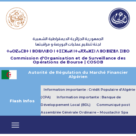
الجمهورية الجزائرية الديمقراطية الشعبية
لجنة تنظيم عمليات البورصة و مراقبتها
ⵜⴰⵙⵇⴰⵎⵓⵜ ⵏ ⵓⵙⵓⴷⴷⴻⵙ ⵏ ⵜⵉⵎⵣⴰⵍ ⵏⵜⴰⴳⴳⴰⵣⵉⵏ ⴷ ⵓⵙⴻⵏⵇⴻⴷ ⵉⵏⴻⵙ
Commission d'Organisation et de Surveillance des
Opérations de Bourse | COSOB
Autorité de Régulation du Marché Financier
Algérien
Information importante : Crédit Populaire d’Algérie
(CPA)
Information importante : Banque de
Flash Infos
Développement Local (BDL)
Communiqué post
Assemblée Générale Ordinaire – Moustachir Spa