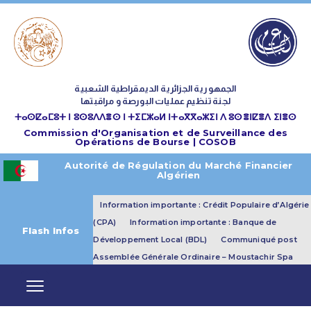
الجمهورية الجزائرية الديمقراطية الشعبية
لجنة تنظيم عمليات البورصة و مراقبتها
ⵜⴰⵙⵇⴰⵎⵓⵜ ⵏ ⵓⵙⵓⴷⴷⴻⵙ ⵏ ⵜⵉⵎⵣⴰⵍ ⵏⵜⴰⴳⴳⴰⵣⵉⵏ ⴷ ⵓⵙⴻⵏⵇⴻⴷ ⵉⵏⴻⵙ
Commission d'Organisation et de Surveillance des
Opérations de Bourse | COSOB
Autorité de Régulation du Marché Financier
Algérien
Information importante : Crédit Populaire d’Algérie
(CPA)
Information importante : Banque de
Flash Infos
Développement Local (BDL)
Communiqué post
Assemblée Générale Ordinaire – Moustachir Spa