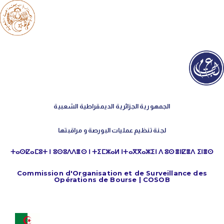
الجمهورية الجزائرية الديمقراطية الشعبية
لجنة تنظيم عمليات البورصة و مراقبتها
ⵜⴰⵙⵇⴰⵎⵓⵜ ⵏ ⵓⵙⵓⴷⴷⴻⵙ ⵏ ⵜⵉⵎⵣⴰⵍ ⵏⵜⴰⴳⴳⴰⵣⵉⵏ ⴷ ⵓⵙⴻⵏⵇⴻⴷ ⵉⵏⴻⵙ
Commission d'Organisation et de Surveillance des
Opérations de Bourse | COSOB