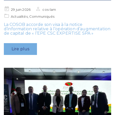
Posted
29 juin 2026
cos-lam
on
Actualités
,
Communiqués
La COSOB accorde son visa à la notice
d’information relative à l’opération d’augmentation
de capital de « l’EPE CSC EXPERTISE SPA »
Lire plus