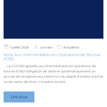
Posted
1 juillet 2026
cos-lam
Actualités
on
Note aux Intermédiaires en Opérations de Bourse
(IOB)
La COSOB rappelle aux intermédiaires en opérations de
bourse (IOB) l’obligation de délivrer systématiquement un
accusé de réception aux clients lors du dépôt d’ordres d’achat
ou de vente de titres. Consulter la note
Lire plus