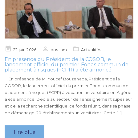
Posted
22 juin 2026
cos-lam
Actualités
on
En présence du Président de la COSOB, le
lancement officiel du premier Fonds commun de
placement à risques (FCPR) a été annoncé
En présence de M. Youcef Bouzenada, Président de la
COSOB, le lancement officiel du premier Fonds commun de
placement à risques (FCPR) à vocation universitaire en Algérie
a été annoncé. Dédié au secteur de l’enseignement supérieur
et de la recherche scientifique, ce fonds réunit, dans sa phase
de démarrage, 20 établissements universitaires. Cette […]
Lire plus