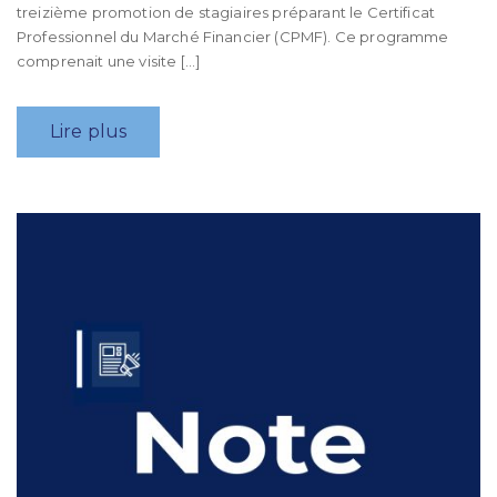
treizième promotion de stagiaires préparant le Certificat
Professionnel du Marché Financier (CPMF). Ce programme
comprenait une visite […]
Lire plus