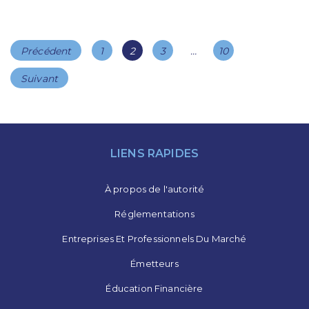
Navigation
Page
Page
Page
Page
Précédent
1
2
3
…
10
des
articles
Suivant
LIENS RAPIDES
À propos de l'autorité
Réglementations
Entreprises Et Professionnels Du Marché
Émetteurs
Éducation Financière