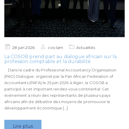
Posted
28 juin 2026
cos-lam
Actualités
on
La COSOB prend part au dialogue africain sur la
profession comptable et la durabilité
Dans le cadre du Professional Accountancy Organisation
(PAO) Dialogue, organisé par la Pan African Federation of
Accountants (PAFA) le 25 juin 2026 à Alger, la COSOB a
participé à cet important rendez-vous continental. Cet
événement a réuni des représentants de plusieurs pays
africains afin de débattre des moyens de promouvoir le
développement économique […]
Lire plus