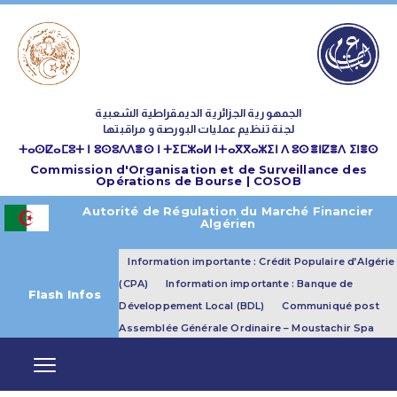
الجمهورية الجزائرية الديمقراطية الشعبية
لجنة تنظيم عمليات البورصة و مراقبتها
ⵜⴰⵙⵇⴰⵎⵓⵜ ⵏ ⵓⵙⵓⴷⴷⴻⵙ ⵏ ⵜⵉⵎⵣⴰⵍ ⵏⵜⴰⴳⴳⴰⵣⵉⵏ ⴷ ⵓⵙⴻⵏⵇⴻⴷ ⵉⵏⴻⵙ
Commission d'Organisation et de Surveillance des
Opérations de Bourse | COSOB
Autorité de Régulation du Marché Financier
Algérien
Information importante : Crédit Populaire d’Algérie
(CPA)
Information importante : Banque de
Flash Infos
Développement Local (BDL)
Communiqué post
Assemblée Générale Ordinaire – Moustachir Spa