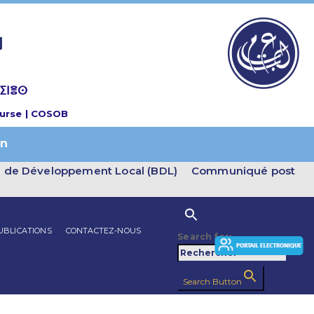
ا
 ⵉⵏⴻⵙ
ourse | COSOB
en
e de Développement Local (BDL)
Communiqué post
UBLICATIONS
CONTACTEZ-NOUS
Search for:
Search Button