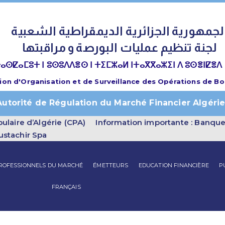
لجمهورية الجزائرية الديمقراطية الشعبية
لجنة تنظيم عمليات البورصة و مراقبتها
ⴰⵙⵇⴰⵎⵓⵜ ⵏ ⵓⵙⵓⴷⴷⴻⵙ ⵏ ⵜⵉⵎⵣⴰⵍ ⵏⵜⴰⴳⴳⴰⵣⵉⵏ ⴷ ⵓⵙⴻⵏⵇⴻⴷ
on d'Organisation et de Surveillance des Opérations de B
Autorité de Régulation du Marché Financier Algéri
ulaire d’Algérie (CPA)
Information importante : Banqu
ustachir Spa
PROFESSIONNELS DU MARCHÉ
ÉMETTEURS
EDUCATION FINANCIÈRE
P
FRANÇAIS