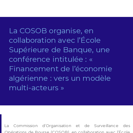
La COSOB organise, en
collaboration avec l’École
Supérieure de Banque, une
conférence intitulée : «
Financement de l’économie
algérienne : vers un modèle
multi-acteurs »
La Commission d’Organisation et de Surveillance des
Opérations de Bourse (COSOB), en collaboration avec l’École