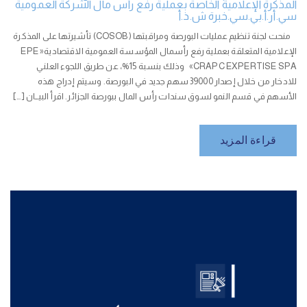
المذكرة الإعلامية الخاصة بعملية رفع رأس مال الشركة العمومية
سي.أر.أ.بي.سي.خبرة ش.ذ.أ
منحت لجنة تنظيم عمليات البورصة ومراقبتها (COSOB) تأشيرتها على المذكرة
الإعلامية المتعلقة بعملية رفع رأسمال المؤسسة العمومية الاقتصادية« EPE
CRAPC EXPERTISE SPA» وذلك بنسبة 15%، عن طريق اللجوء العلني
للادخار من خلال إصدار 39000 سهم جديد في البورصة. وسيتم إدراج هذه
الأسهم في قسم النمو لسوق سندات رأس المال ببورصة الجزائر. اقرأ البيــان […]
قراءة المزيد