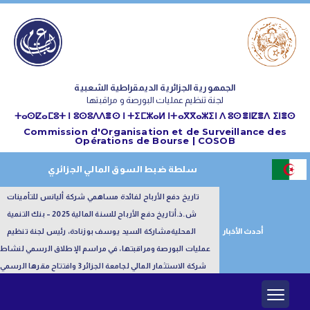
الجمهورية الجزائرية الديمقراطية الشعبية
لجنة تنظيم عمليات البورصة و مراقبتها
ⵜⴰⵙⵇⴰⵎⵓⵜ ⵏ ⵓⵙⵓⴷⴷⴻⵙ ⵏ ⵜⵉⵎⵣⴰⵍ ⵏⵜⴰⴳⴳⴰⵣⵉⵏ ⴷ ⵓⵙⴻⵏⵇⴻⴷ ⵉⵏⴻⵙ
Commission d'Organisation et de Surveillance des
Opérations de Bourse | COSOB
سلطة ضبط السوق المالي الجزائري
تاريخ دفع الأرباح لفائدة مساهمي شركة أليانس للتأمينات
ش.ذ.أ
تاريخ دفع الأرباح للسنة المالية 2025 – بنك التنمية
أحدث الأخبار
المحلية
مشاركة السيد يوسف بوزنادة، رئيس لجنة تنظيم
عمليات البورصة ومراقبتها، في مراسم الإطلاق الرسمي لنشاط
شركة الاستثمار المالي لجامعة الجزائر3 وافتتاح مقرها الرسمي