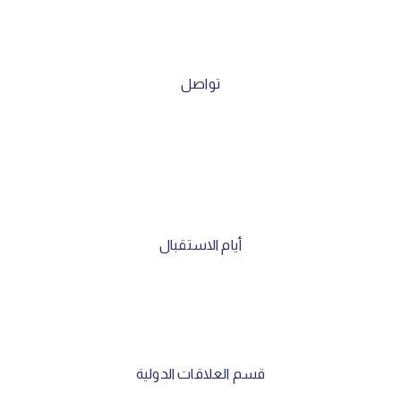
تواصل
العنوان :17، شارع شكيكن - واد حيدرة - بن عكنون – الجزائر
البريد الإلكتروني :
communication@cosob.dz
الهاتف :
93 27 47 23 213+
أيام الاستقبال
الاثنين
: 9:00 صباحًا إلى 12:00 ظهرًا
الأربعاء
: من الساعة 1:30 ظهراً إلى الساعة 3:00 عصراً
قسم العلاقات الدولية