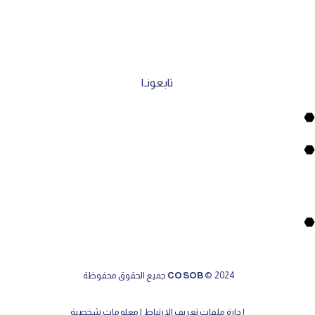
الهاتف :
93 27 47 23 213+
البريد الإلكتروني :
international-relations@cosob.dz
تابعونـا
© 2024
COSOB
جميع الحقوق محفوظة
إدارة ملفات تعريف الارتباط
|
معلومات شخصية