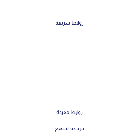
روابط سريعة
عن اللجنة
أنظمة و قوانين
مؤسسات و مهنيو السوق
المصدرون
التثقيف المالي
إصدارات
روابط مفيدة
خريطة الموقع