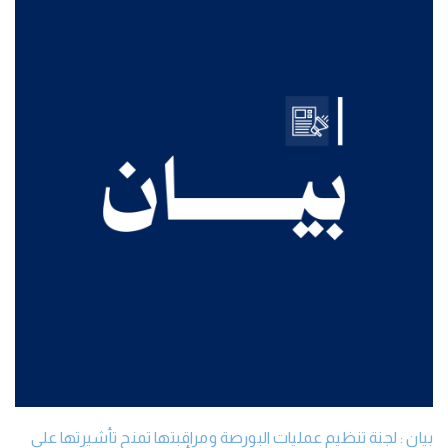
بيان : لجنة تنظيم عمليات البورصة ومراقبتها تمنح تأشيرتها على