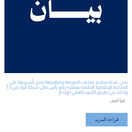
بيان : لجنة تنظيم عمليات البورصة ومراقبتها تمنح تأشيرتها على
المذكرة الإعلامية الخاصة بعملية رفع رأس مال شركة آيراد ش.ذ.أ
وذلك عن طريق اللجوء العلني للإدخار
اقرأ البيان
قراءة المزيد