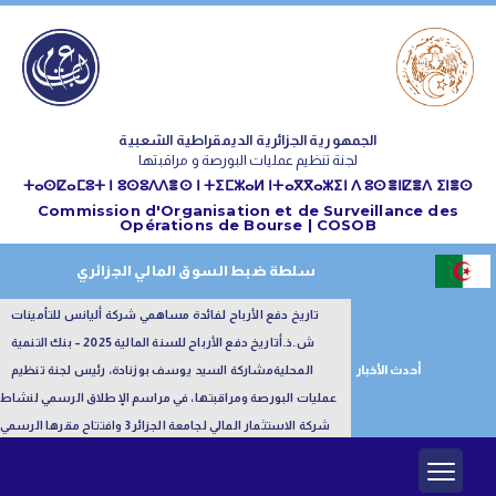
الجمهورية الجزائرية الديمقراطية الشعبية
لجنة تنظيم عمليات البورصة و مراقبتها
ⵜⴰⵙⵇⴰⵎⵓⵜ ⵏ ⵓⵙⵓⴷⴷⴻⵙ ⵏ ⵜⵉⵎⵣⴰⵍ ⵏⵜⴰⴳⴳⴰⵣⵉⵏ ⴷ ⵓⵙⴻⵏⵇⴻⴷ ⵉⵏⴻⵙ
Commission d'Organisation et de Surveillance des
Opérations de Bourse | COSOB
سلطة ضبط السوق المالي الجزائري
تاريخ دفع الأرباح لفائدة مساهمي شركة أليانس للتأمينات
ش.ذ.أ
تاريخ دفع الأرباح للسنة المالية 2025 – بنك التنمية
أحدث الأخبار
المحلية
مشاركة السيد يوسف بوزنادة، رئيس لجنة تنظيم
عمليات البورصة ومراقبتها، في مراسم الإطلاق الرسمي لنشاط
شركة الاستثمار المالي لجامعة الجزائر3 وافتتاح مقرها الرسمي